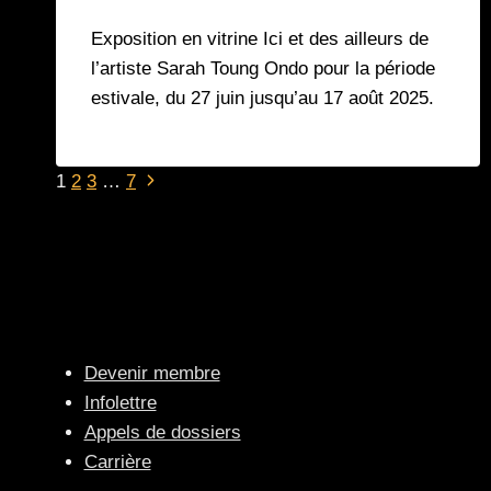
Exposition en vitrine Ici et des ailleurs de
l’artiste Sarah Toung Ondo pour la période
estivale, du 27 juin jusqu’au 17 août 2025.
Page
Navigation
1
2
3
…
7
suivante
de
page
Devenir membre
Infolettre
Appels de dossiers
Carrière