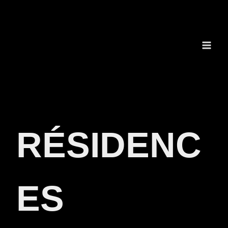
Aller
au
contenu
RÉSIDENC
ES