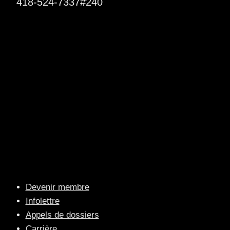
418-524-7337#240
Devenir membre
Infolettre
Appels de dossiers
Carrière